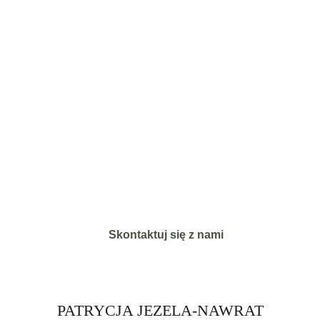
Stwórzmy coś 
ponadczasowego
Niezależnie od tego, czy marzysz o 
nowym domu, czy przekształceniu 
istniejącej przestrzeni, chętnie 
pomożemy w zrealizowaniu 
upragnionego celu.
Skontaktuj się z nami
PATRYCJA JEZELA-NAWRAT