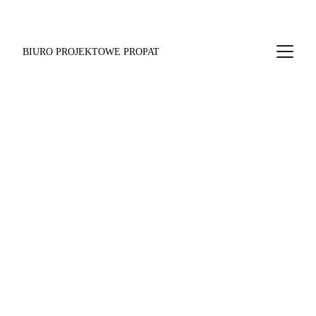
BIURO PROJEKTOWE PROPAT
Przemyślana 
architektura dla 
każdego